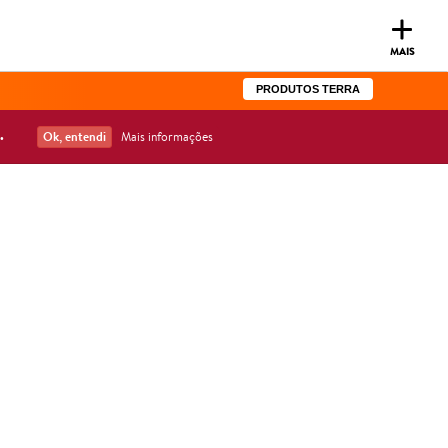
Toggle
navigat
MAIS
PRODUTOS TERRA
.
Ok, entendi
Mais informações