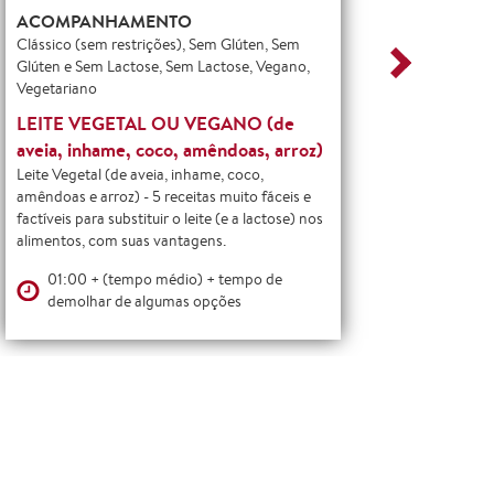
ACOMPANHAMENTO
ACOM
Clássico (sem restrições), Sem Glúten, Sem
Clássico
Glúten e Sem Lactose, Sem Lactose, Vegano,
Glúten, 
Vegetariano
Lactose,
LEITE VEGETAL OU VEGANO (de
CREME
aveia, inhame, coco, amêndoas, arroz)
Creme de
várias re
Leite Vegetal (de aveia, inhame, coco,
amêndoas e arroz) - 5 receitas muito fáceis e
factíveis para substituir o leite (e a lactose) nos
01:
alimentos, com suas vantagens.
01:00 + (tempo médio) + tempo de
demolhar de algumas opções