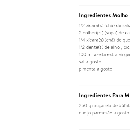
Ingredientes Molho 
1/2 xícara(s) (chá) de sal
2 colher(es) (sopa) de c
1/4 xícara(s) (chá) de qu
1/2 dente(s) de alho , pi
100 ml azeite extra virg
sal a gosto
pimenta a gosto
Ingredientes Para M
250 g muçarela de búfala
queijo parmesão a gosto 