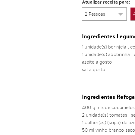
Atualizar receita para:
Ingredientes Legum
1 unidade(s) berinjela ,
1 unidade(s) abobrinha 
azeite a gosto
sal a gosto
Ingredientes Refog
400 g mix de cogumelos 
2 unidade(s) tomates , 
1 colher(es) (sopa) de aze
50 ml vinho branco sec