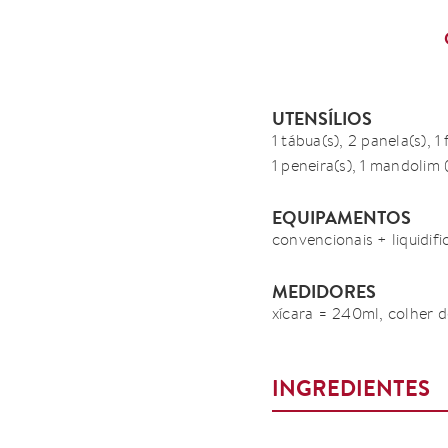
UTENSÍLIOS
1 tábua(s), 2 panela(s), 1 
1 peneira(s), 1 mandolim 
EQUIPAMENTOS
convencionais + liquidif
MEDIDORES
xícara = 240ml, colher d
INGREDIENTES