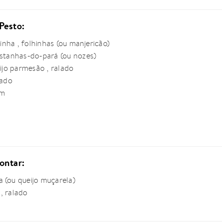
Pesto:
sinha , folhinhas (ou manjericão)
astanhas-do-pará (ou nozes)
eijo parmesão , ralado
cado
em
ontar:
 (ou queijo muçarela)
, ralado