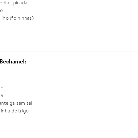
bola , picada
do
ilho (folhinhas)
 Béchamel:
ro
ia
anteiga sem sal
rinha de trigo