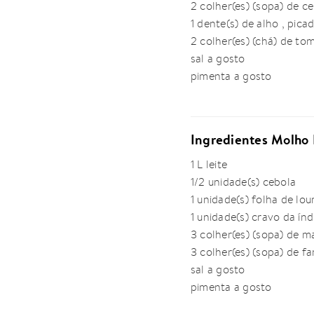
2 colher(es) (sopa) de ce
1 dente(s) de alho , pica
2 colher(es) (chá) de tom
sal a gosto
pimenta a gosto
Ingredientes Molho
1 L leite
1/2 unidade(s) cebola
1 unidade(s) folha de lou
1 unidade(s) cravo da índ
3 colher(es) (sopa) de m
3 colher(es) (sopa) de fa
sal a gosto
pimenta a gosto