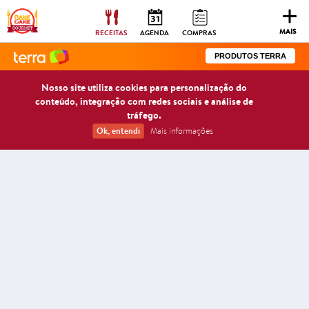
Togg
navig
MAIS
RECEITAS
AGENDA
COMPRAS
PRODUTOS TERRA
Nosso site utiliza cookies para personalização do
conteúdo, integração com redes sociais e análise de
tráfego.
Ok, entendi
Mais informações