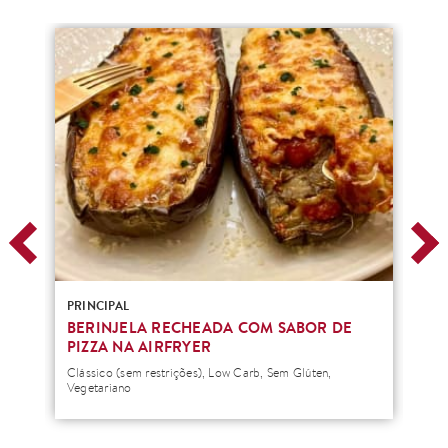
PRINCIPAL
PRI
BERINJELA RECHEADA COM SABOR DE
BE
PIZZA NA AIRFRYER
Clás
Veg
Clássico (sem restrições), Low Carb, Sem Glúten,
Vegetariano