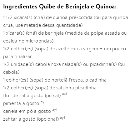
Ingredientes Quibe de Berinjela e Quinoa:
1 1/2 xícara(s) (chá) de quinoa pré-cozida (ou para quinoa
crua, use metade dessa quantidade)
1 xícara(s) (chá) de berinjela (medida da polpa assada ou
cozida no microondas)
1/2 colher(es) (sopa) de azeite extra virgem + um pouco
para finalizar
1/2 unidade(s) cebola roxa ralada(s) ou picadinha(s) (ou
cebola)
1 colher(es) (sopa) de hortelã fresca, picadinha
1/2 colher(es) (sopa) de salsinha picadinha
ayl
flor de sal a gosto (ou sal)
ayl
pimenta a gosto
ayl
canela em pó a gosto
ayl
zahtar a gosto (opcional)