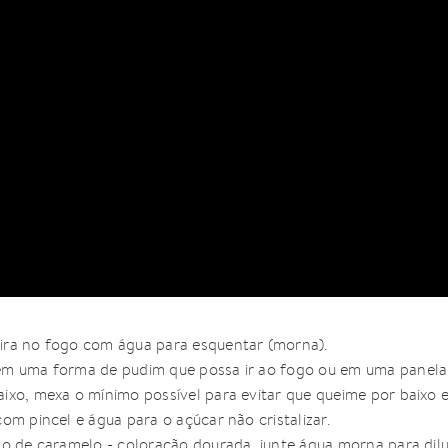
ira no fogo com água para esquentar (morna).
em uma forma de pudim que possa ir ao fogo ou em uma panela
ixo, mexa o mínimo possível para evitar que queime por baixo e 
om pincel e água para o açúcar não cristalizar.
to de caramelo - coloração dourada, junte água morna para dil