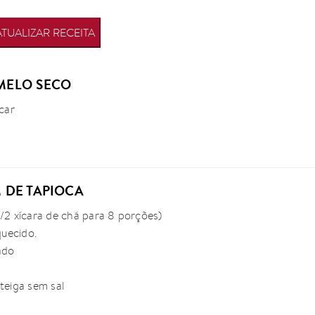
ATUALIZAR RECEITA
AMELO SECO
úcar
M DE TAPIOCA
1/2 xícara de chá para 8 porções)
quecido.
ado
nteiga sem sal