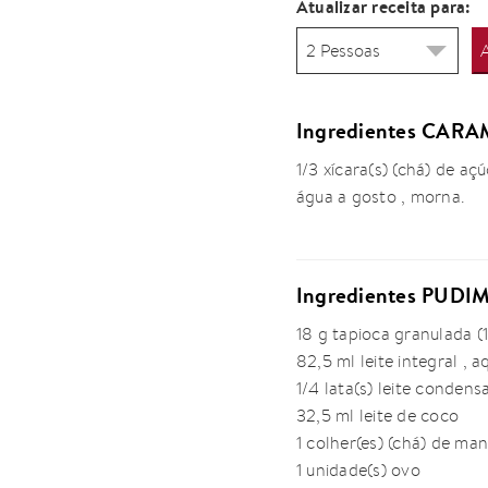
Atualizar receita para:
Ingredientes CAR
1/3 xícara(s) (chá) de aç
água a gosto , morna.
Ingredientes PUDI
18 g tapioca granulada (
82,5 ml leite integral , a
1/4 lata(s) leite condens
32,5 ml leite de coco
1 colher(es) (chá) de ma
1 unidade(s) ovo