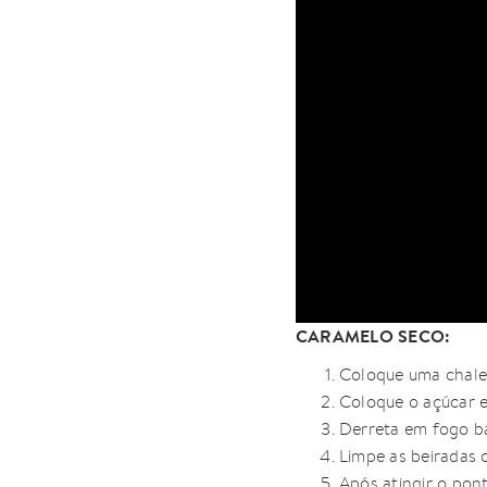
CARAMELO SECO:
Coloque uma chale
Coloque o açúcar 
Derreta em fogo ba
Limpe as beiradas c
Após atingir o pon