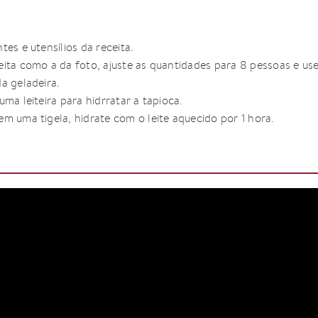
tes e utensílios da receita.
eita como a da foto, ajuste as quantidades para 8 pessoas e u
a geladeira.
ma leiteira para hidrratar a tapioca.
m uma tigela, hidrate com o leite aquecido por 1 hora.