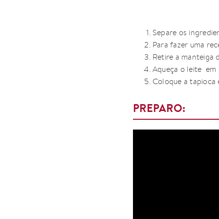
Separe os ingredien
Para fazer uma rec
Retire a manteiga d
Aqueça o leite em u
Coloque a tapioca e
PREPARO: