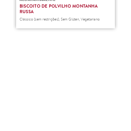
N
BISCOITO DE POLVILHO MONTANHA
BI
RUSSA
PL
Clássico (sem restrições), Sem Glúten, Vegetariano
Clás