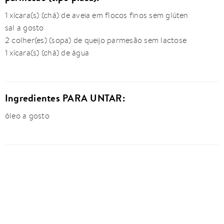
1 xícara(s) (chá) de aveia em flocos finos sem glúten
sal a gosto
2 colher(es) (sopa) de queijo parmesão sem lactose
1 xícara(s) (chá) de água
Ingredientes PARA UNTAR:
óleo a gosto