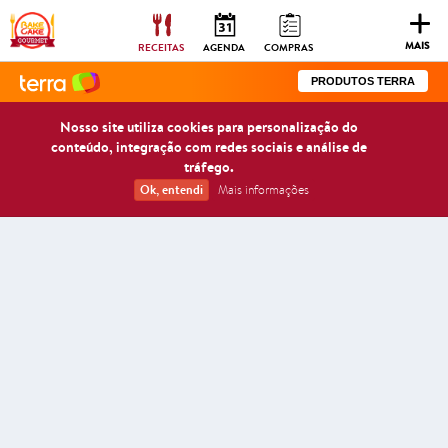
Togg
navig
MAIS
RECEITAS
AGENDA
COMPRAS
PRODUTOS TERRA
Nosso site utiliza cookies para personalização do
conteúdo, integração com redes sociais e análise de
tráfego.
Ok, entendi
Mais informações