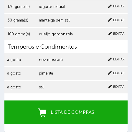
EDITAR
170 grama(s)
iogurte natural
Cancelar
Clique aqui para excluir o item
EDITAR
30 grama(s)
manteiga sem sal
Cancelar
Clique aqui para excluir o item
EDITAR
100 grama(s)
queijo gorgonzola
Temperos e Condimentos
Cancelar
Clique aqui para excluir o item
EDITAR
a gosto
noz moscada
Cancelar
Clique aqui para excluir o item
EDITAR
a gosto
pimenta
Cancelar
Clique aqui para excluir o item
EDITAR
a gosto
sal
LISTA DE COMPRAS
Você teria interesse em comprar esta LISTA DE