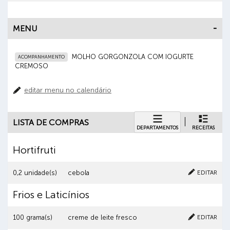
MENU
MOLHO GORGONZOLA COM IOGURTE
ACOMPANHAMENTO
CREMOSO
editar menu no calendário
LISTA DE COMPRAS
DEPARTAMENTOS
RECEITAS
Hortifruti
Cancelar
Clique aqui para excluir o item
EDITAR
0,2 unidade(s)
cebola
Frios e Laticínios
Cancelar
Clique aqui para excluir o item
EDITAR
100 grama(s)
creme de leite fresco
Cancelar
Clique aqui para excluir o item