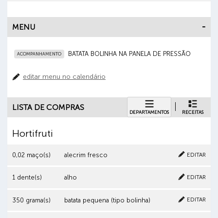
MENU
BATATA BOLINHA NA PANELA DE PRESSÃO
ACOMPANHAMENTO
editar menu no calendário
LISTA DE COMPRAS
DEPARTAMENTOS
RECEITAS
Hortifruti
Cancelar
Clique aqui para excluir o item
EDITAR
0,02 maço(s)
alecrim fresco
Cancelar
Clique aqui para excluir o item
EDITAR
1 dente(s)
alho
Cancelar
Clique aqui para excluir o item
EDITAR
350 grama(s)
batata pequena (tipo bolinha)
Cancelar
Clique aqui para excluir o item