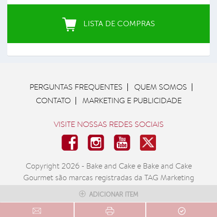
LISTA DE COMPRAS
Você teria interesse em comprar esta LISTA DE
COMPRAS com nossos mercados parceiros?
SIM
Não
PERGUNTAS FREQUENTES
QUEM SOMOS
CONTATO
MARKETING E PUBLICIDADE
Para aprimorar nossos serviços e oferecer novas
ferramentas e facilidades para você, por favor nos
VISITE NOSSAS REDES SOCIAIS
informe:
Onde você mora?
Copyright 2026 - Bake and Cake e Bake and Cake
Gourmet são marcas registradas da TAG Marketing
Solutions Ltda.
ADICIONAR ITEM
TERMOS DE USO
PRIVACIDADE
e