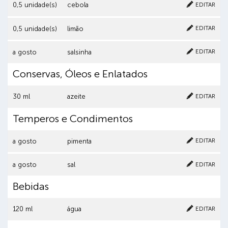
EDITAR
0,5 unidade(s)
cebola
Cancelar
Clique aqui para excluir o item
EDITAR
0,5 unidade(s)
limão
Cancelar
Clique aqui para excluir o item
EDITAR
a gosto
salsinha
Conservas, Óleos e Enlatados
Cancelar
Clique aqui para excluir o item
EDITAR
30 ml
azeite
Temperos e Condimentos
Cancelar
Clique aqui para excluir o item
EDITAR
a gosto
pimenta
Cancelar
Clique aqui para excluir o item
EDITAR
a gosto
sal
Bebidas
Cancelar
Clique aqui para excluir o item
EDITAR
120 ml
água