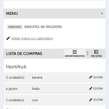
MENU
BANOFFEE NA FRIGIDEIRA
SOBREMESA
editar menu no calendário
LISTA DE COMPRAS
DEPARTAMENTOS
RECEITAS
Hortifruti
Cancelar
Clique aqui para excluir o item
EDITAR
2 unidade(s)
banana
Cancelar
Clique aqui para excluir o item
EDITAR
a gosto
limão
Cancelar
Clique aqui para excluir o item
EDITAR
1 unidade(s)
ovo