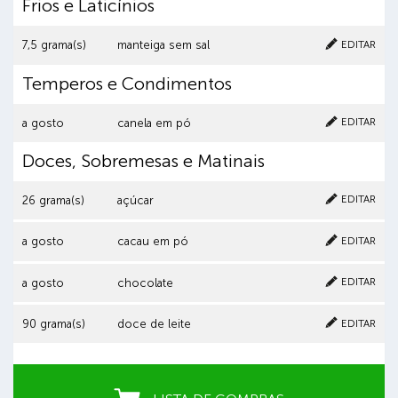
Frios e Laticínios
Cancelar
Clique aqui para excluir o item
EDITAR
7,5 grama(s)
manteiga sem sal
Temperos e Condimentos
Cancelar
Clique aqui para excluir o item
EDITAR
a gosto
canela em pó
Doces, Sobremesas e Matinais
Cancelar
Clique aqui para excluir o item
EDITAR
26 grama(s)
açúcar
Cancelar
Clique aqui para excluir o item
EDITAR
a gosto
cacau em pó
Cancelar
Clique aqui para excluir o item
EDITAR
a gosto
chocolate
Cancelar
Clique aqui para excluir o item
EDITAR
90 grama(s)
doce de leite