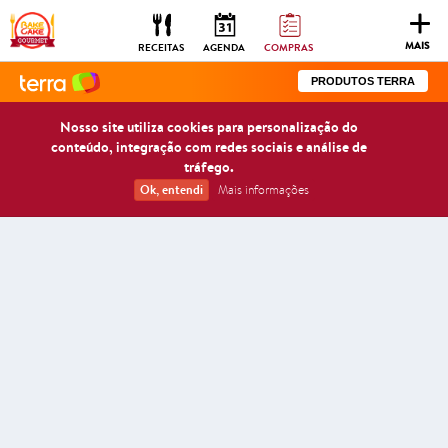
Togg
navig
MAIS
RECEITAS
AGENDA
COMPRAS
PRODUTOS TERRA
Nosso site utiliza cookies para personalização do
conteúdo, integração com redes sociais e análise de
tráfego.
Ok, entendi
Mais informações