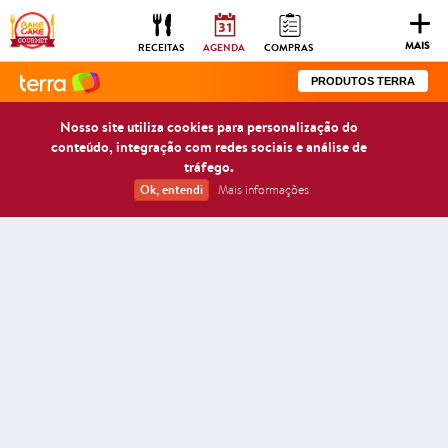
Togg
navig
MAIS
RECEITAS
AGENDA
COMPRAS
PRODUTOS TERRA
Nosso site utiliza cookies para personalização do
conteúdo, integração com redes sociais e análise de
tráfego.
Ok, entendi
Mais informações