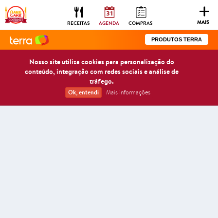
Togg
navig
MAIS
RECEITAS
AGENDA
COMPRAS
PRODUTOS TERRA
Nosso site utiliza cookies para personalização do
conteúdo, integração com redes sociais e análise de
tráfego.
Ok, entendi
Mais informações