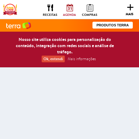
Togg
navig
MAIS
RECEITAS
AGENDA
COMPRAS
PRODUTOS TERRA
Nosso site utiliza cookies para personalização do
conteúdo, integração com redes sociais e análise de
tráfego.
Ok, entendi
Mais informações