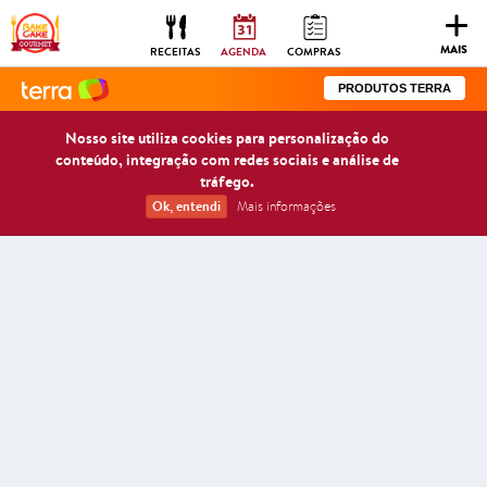
Togg
navig
MAIS
RECEITAS
AGENDA
COMPRAS
PRODUTOS TERRA
Nosso site utiliza cookies para personalização do
conteúdo, integração com redes sociais e análise de
tráfego.
Ok, entendi
Mais informações