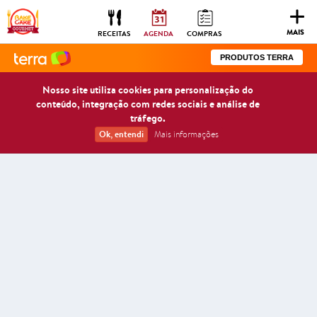
Togg
navig
MAIS
RECEITAS
AGENDA
COMPRAS
PRODUTOS TERRA
Nosso site utiliza cookies para personalização do
conteúdo, integração com redes sociais e análise de
tráfego.
Ok, entendi
Mais informações