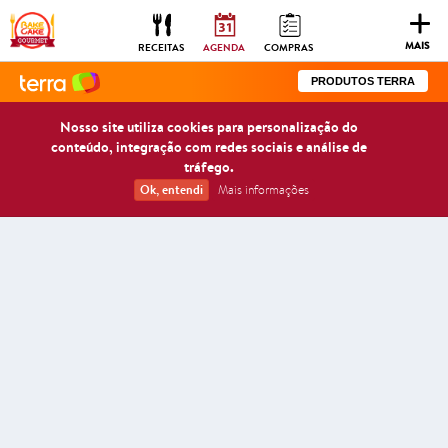
Togg
navig
MAIS
RECEITAS
AGENDA
COMPRAS
PRODUTOS TERRA
Nosso site utiliza cookies para personalização do
conteúdo, integração com redes sociais e análise de
tráfego.
Ok, entendi
Mais informações