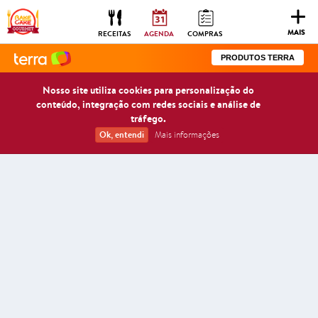
Togg
navig
MAIS
RECEITAS
AGENDA
COMPRAS
PRODUTOS TERRA
Nosso site utiliza cookies para personalização do
conteúdo, integração com redes sociais e análise de
tráfego.
Ok, entendi
Mais informações