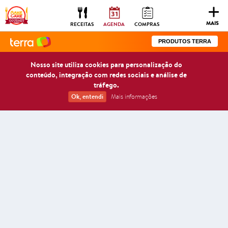
Togg
navig
MAIS
RECEITAS
AGENDA
COMPRAS
PRODUTOS TERRA
Nosso site utiliza cookies para personalização do
conteúdo, integração com redes sociais e análise de
tráfego.
Ok, entendi
Mais informações