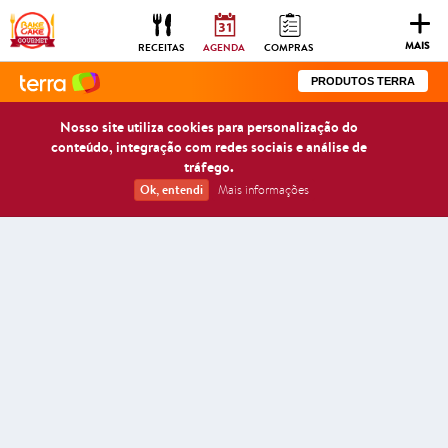
Togg
navig
MAIS
RECEITAS
AGENDA
COMPRAS
PRODUTOS TERRA
Nosso site utiliza cookies para personalização do
conteúdo, integração com redes sociais e análise de
tráfego.
Ok, entendi
Mais informações