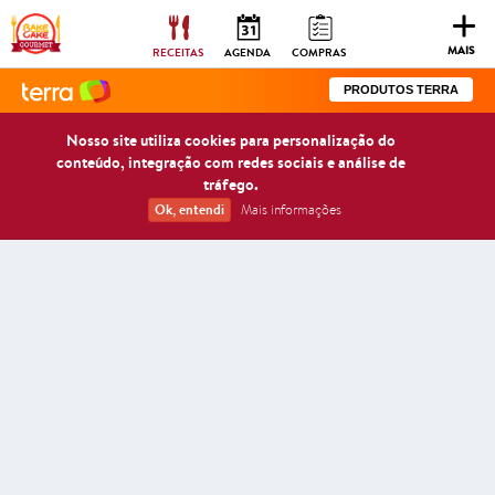
Togg
navig
MAIS
RECEITAS
AGENDA
COMPRAS
PRODUTOS TERRA
Nosso site utiliza cookies para personalização do
conteúdo, integração com redes sociais e análise de
tráfego.
Ok, entendi
Mais informações