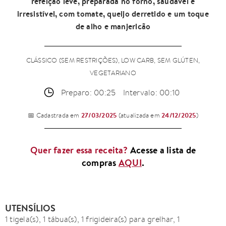
refeição leve, preparada no forno, saudável e
irresistível, com tomate, queijo derretido e um toque
de alho e manjericão
CLÁSSICO (SEM RESTRIÇÕES), LOW CARB, SEM GLÚTEN,
VEGETARIANO
Preparo: 00:25
Intervalo: 00:10
27/03/2025
24/12/2025
📅 Cadastrada em
(atualizada em
)
Quer fazer essa receita?
Acesse a lista de
compras
AQUI
.
UTENSÍLIOS
1 tigela(s), 1 tábua(s), 1 frigideira(s) para grelhar, 1