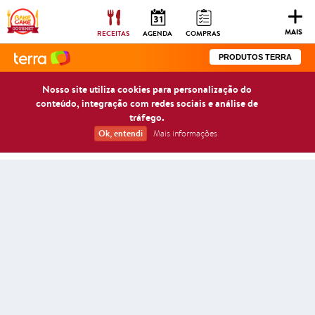
Togg
navig
MAIS
RECEITAS
AGENDA
COMPRAS
PRODUTOS TERRA
Nosso site utiliza cookies para personalização do
conteúdo, integração com redes sociais e análise de
tráfego.
Ok, entendi
Mais informações