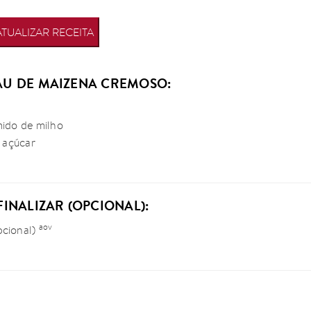
ATUALIZAR RECEITA
GAU DE MAIZENA CREMOSO:
mido de milho
e açúcar
 FINALIZAR (OPCIONAL):
aov
pcional)