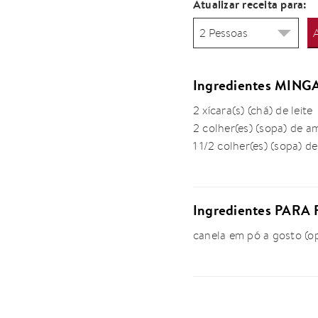
Atualizar receita para:
Ingredientes MIN
2 xícara(s) (chá) de leite
2 colher(es) (sopa) de a
1 1/2 colher(es) (sopa) d
Ingredientes PARA
canela em pó a gosto (o