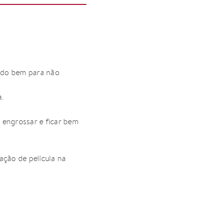
ando bem para não
a.
 engrossar e ficar bem
ação de película na