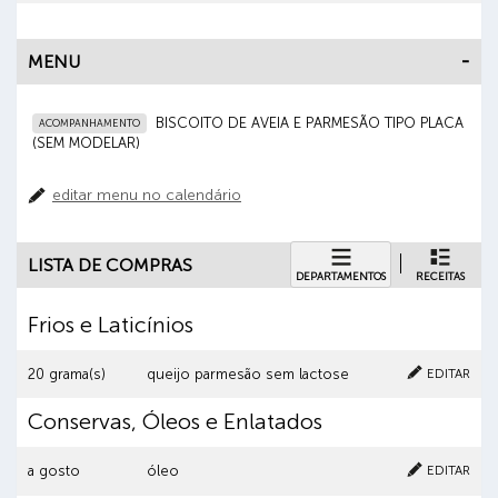
MENU
BISCOITO DE AVEIA E PARMESÃO TIPO PLACA
ACOMPANHAMENTO
(SEM MODELAR)
editar menu no calendário
LISTA DE COMPRAS
DEPARTAMENTOS
RECEITAS
Frios e Laticínios
Cancelar
Clique aqui para excluir o item
EDITAR
20 grama(s)
queijo parmesão sem lactose
Conservas, Óleos e Enlatados
Cancelar
Clique aqui para excluir o item
EDITAR
a gosto
óleo