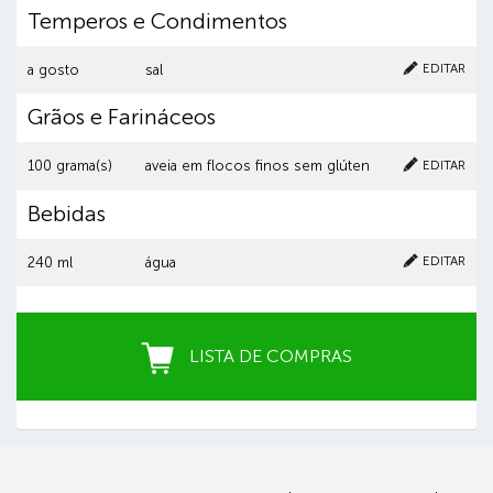
Temperos e Condimentos
Cancelar
Clique aqui para excluir o item
EDITAR
a gosto
sal
Grãos e Farináceos
Cancelar
Clique aqui para excluir o item
EDITAR
100 grama(s)
aveia em flocos finos sem glúten
Bebidas
Cancelar
Clique aqui para excluir o item
EDITAR
240 ml
água
LISTA DE COMPRAS
Você teria interesse em comprar esta LISTA DE
COMPRAS com nossos mercados parceiros?
SIM
Não